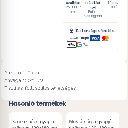
szállítás
szállítási
14 napon
mód
belül
25 000 Ft
felett
Futár,
csomagpont
Biztonságos fizetés
Pay
Átmérő: 150 cm
Anyaga: 100% juta
Tisztítás: folttisztítás lehetséges
Hasonló termékek
Szürke-bézs gyapjú
Mustársárga gyapjú