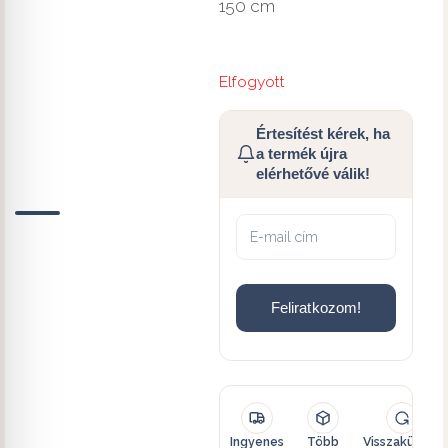
150 cm
Elfogyott
Értesítést kérek, ha
a termék újra
elérhetővé válik!
Feliratkozom!
Ingyenes
Több
Visszaküldés