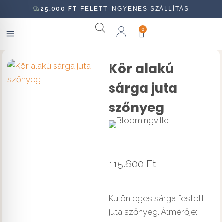
25.000
FT
FELETT INGYENES SZÁLLÍTÁS
0
Kör alakú
sárga juta
szőnyeg
115.600
Ft
Különleges sárga festett
juta szőnyeg. Átmérője: