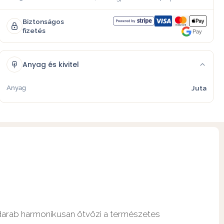
Biztonságos
fizetés
Pay
Anyag és kivitel
Anyag
Juta
t darab harmonikusan ötvözi a természetes