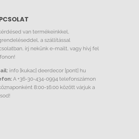
PCSOLAT
kérdésed van termékeinkkel,
rendeléseddel, a szállítással
solatban, írj nekünk e-mailt, vagy hívj fel
efonon!
ail:
info [kukac] deerdecor [pont] hu
efon:
A +36-30-434-0994 telefonszámon
köznaponként 8:00-16:00 között várjuk a
ásod!