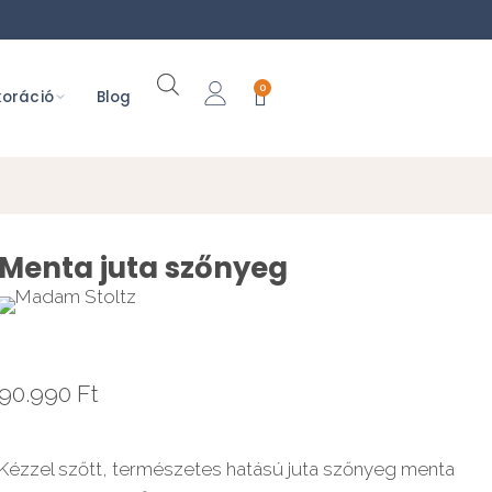
0
oráció
Blog
Menta juta szőnyeg
90.990
Ft
Kézzel szőtt, természetes hatású juta szőnyeg menta