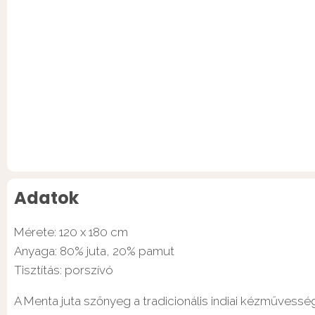
Adatok
Mérete: 120 x 180 cm
Anyaga: 80% juta, 20% pamut
Tisztítás: porszívó
A Menta juta szőnyeg a tradicionális indiai kézművess