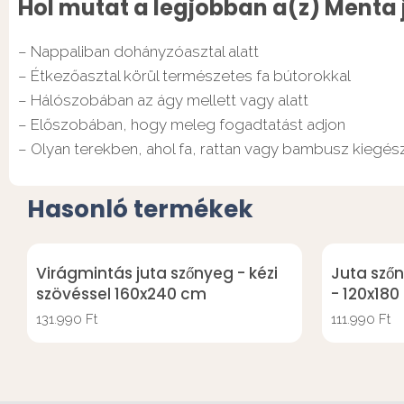
Hol mutat a legjobban a(z) Menta 
– Nappaliban dohányzóasztal alatt
– Étkezőasztal körül természetes fa bútorokkal
– Hálószobában az ágy mellett vagy alatt
– Előszobában, hogy meleg fogadtatást adjon
– Olyan terekben, ahol fa, rattan vagy bambusz kiegés
Hasonló termékek
Virágmintás juta szőnyeg - kézi
Juta sző
szövéssel 160x240 cm
- 120x18
131.990
Ft
111.990
Ft