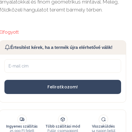
árnyalatokkal és finom geometrikus mintával. Meleg,
földközeli hangulatot teremt bármely térben.
Elfogyott
Értesítést kérek, ha a termék újra elérhetővé válik!
Feliratkozom!
Ingyenes szállítás
Több szállítási mód
Visszaküldés
25 000 Ft felett
Futár, csomagpont
14 napon belül