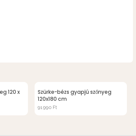
eg 120 x
Szürke-bézs gyapjú szőnyeg
120x180 cm
91.990
Ft