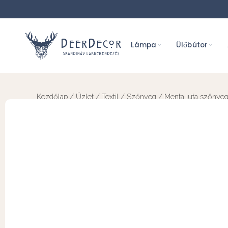
Lámpa
Ülőbútor
Kezdőlap
/
Üzlet
/
Textil
/
Szőnyeg
/ Menta juta szőnye