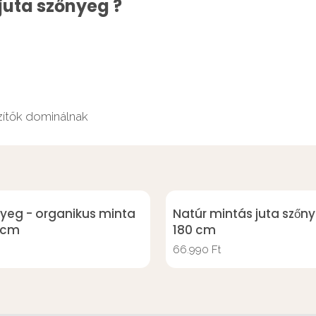
juta szőnyeg ?
zítők dominálnak
nyeg - organikus minta
Natúr mintás juta szőny
0 cm
180 cm
66.990
Ft