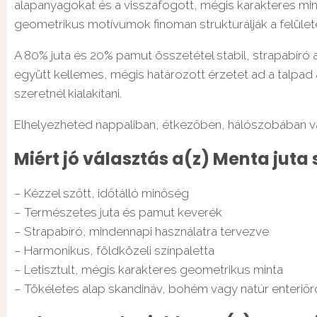
alapanyagokat és a visszafogott, mégis karakteres mint
geometrikus motívumok finoman strukturálják a felület
A 80% juta és 20% pamut összetétel stabil, strapabíró 
együtt kellemes, mégis határozott érzetet ad a talpad a
szeretnél kialakítani.
Elhelyezheted nappaliban, étkezőben, hálószobában vag
Miért jó választás a(z) Menta juta
– Kézzel szőtt, időtálló minőség
– Természetes juta és pamut keverék
– Strapabíró, mindennapi használatra tervezve
– Harmonikus, földközeli színpaletta
– Letisztult, mégis karakteres geometrikus minta
– Tökéletes alap skandináv, bohém vagy natúr enteriő