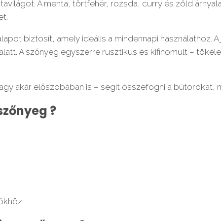
avilágot. A menta, törtfehér, rozsda, curry és zöld árnyal
et.
alapot biztosít, amely ideális a mindennapi használathoz. 
latt. A szőnyeg egyszerre rusztikus és kifinomult – tökélet
y akár előszobában is – segít összefogni a bútorokat, me
 szőnyeg ?
rökhöz