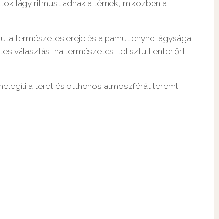
atok lágy ritmust adnak a térnek, miközben a
A juta természetes ereje és a pamut enyhe lágysága
es választás, ha természetes, letisztult enteriőrt
legíti a teret és otthonos atmoszférát teremt.