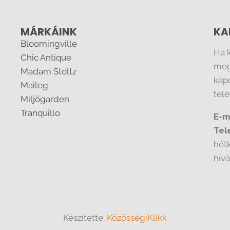
MÁRKÁINK
KA
Bloomingville
Ha 
Chic Antique
meg
Madam Stoltz
kapc
Maileg
tel
Miljögarden
Tranquillo
E-m
Tel
hét
hív
Készítette:
KözösségiKlikk