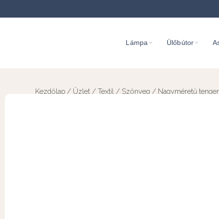
Lámpa
Ülőbútor
As
Kezdőlap
/
Üzlet
/
Textil
/
Szőnyeg
/ Nagyméretű tenger