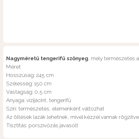
Nagyméretű tengerifű szőnyeg
, mely természetes a
Méret
Hosszúság: 245 cm
Szélesség: 150 cm
Vastagság: 0,5 cm
Anyaga: vizijácint, tengerifű
Szín: természetes, elemenként változhat
Az öltések lazák lehetnek, mivel kézzel vannak rögzítve
Tisztítás: porszívózás javasolt