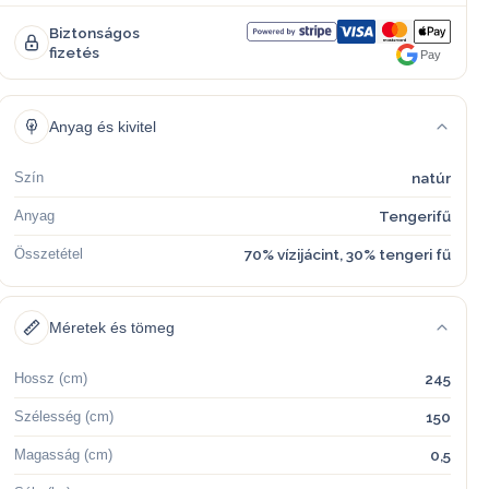
Biztonságos
fizetés
Pay
Anyag és kivitel
Szín
natúr
Anyag
Tengerifű
Összetétel
70% vízijácint, 30% tengeri fű
Méretek és tömeg
Hossz (cm)
245
Szélesség (cm)
150
Magasság (cm)
0,5