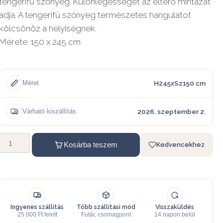
tengerifű szőnyeg. Különlegességét az eltérő mintázat
adja. A tengerifű szőnyeg természetes hangulatot
kölcsönöz a helyiségnek.
Mérete: 150 x 245 cm
H245xSz150 cm
Méret
2026. szeptember 2.
Várható kiszállítás
Kosárba teszem
Kedvencekhez
Ingyenes szállítás
Több szállítási mód
Visszaküldés
25 000 Ft felett
Futár, csomagpont
14 napon belül