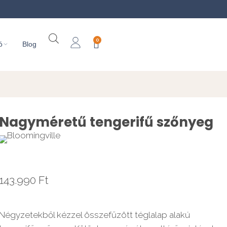
0
ó
Blog
Nagyméretű tengerifű szőnyeg
143.990
Ft
Négyzetekből kézzel összefűzött téglalap alakú