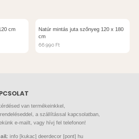
 120 cm
Natúr mintás juta szőnyeg 120 x 180
cm
66.990
Ft
PCSOLAT
kérdésed van termékeinkkel,
endeléseddel, a szállítással kapcsolatban,
nekünk e-mailt, vagy hívj fel telefonon!
ail:
info [kukac] deerdecor [pont] hu