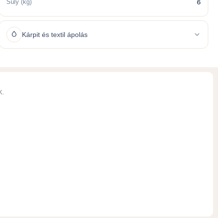
Súly (kg)
6
Kárpit és textil ápolás
.