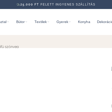
25.000
FT
FELETT INGYENES SZÁLLÍTÁS
ztal
Bútor
Textilek
Gyerek
Konyha
Dekoráci
ifű szőnyeg