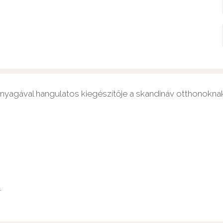
nyagával hangulatos kiegészítője a skandináv otthonoknak
.