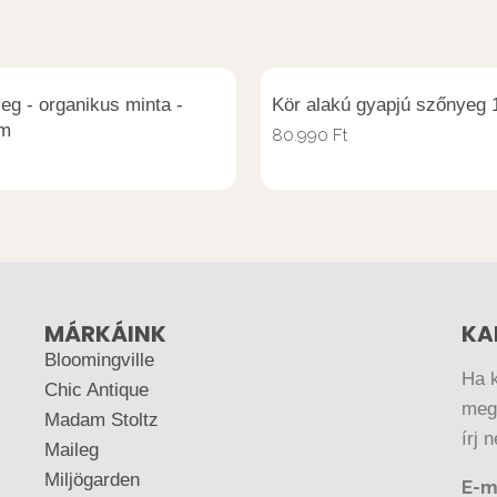
eg - organikus minta -
Kör alakú gyapjú szőnyeg
cm
80.990
Ft
MÁRKÁINK
KA
Bloomingville
Ha 
Chic Antique
megr
Madam Stoltz
írj 
Maileg
Miljögarden
E-m