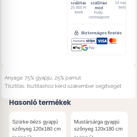
szállítás
szállítási
14 napon
mód
belül
25 000 Ft
felett
Futár,
csomagpont
Biztonságos fizetés
Pay
Anyaga: 75% gyapjú, 25% pamut
Tisztítás: tisztításhoz kérd szakember segítségét
Hasonló termékek
Szürke-bézs gyapjú
Mustársárga gyapjú
szőnyeg 120x180 cm
szőnyeg 120x180 cm