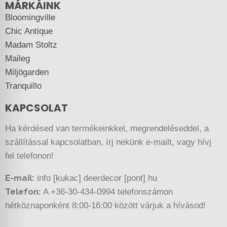
MÁRKÁINK
Bloomingville
Chic Antique
Madam Stoltz
Maileg
Miljögarden
Tranquillo
KAPCSOLAT
Ha kérdésed van termékeinkkel, megrendeléseddel, a
szállítással kapcsolatban, írj nekünk e-mailt, vagy hívj
fel telefonon!
E-mail:
info [kukac] deerdecor [pont] hu
Telefon:
A +36-30-434-0994 telefonszámon
hétköznaponként 8:00-16:00 között várjuk a hívásod!