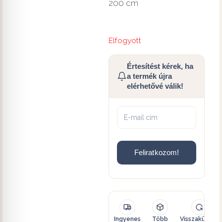
200 cm
Elfogyott
Értesítést kérek, ha
a termék újra
elérhetővé válik!
Feliratkozom!
Ingyenes
Több
Visszaküldés