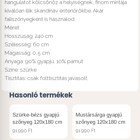
hangulatot kölcsönöz a helyiségnek, finom mintája
kiválóan illik skandináv enteriőrökbe. Akár
faliszőnyegként is használod.
Méret
Hosszúság: 240 cm
Szélesség: 60 cm
Magasság: 0,5 cm
Anyaga: 90% gyapjú, 10% pamut
Színe: szürke
Tisztítás: csak folttisztítás javasolt.
Hasonló termékek
Szürke-bézs gyapjú
Mustársárga gyapjú
szőnyeg 120x180 cm
szőnyeg 120x180 cm
91.990
Ft
91.990
Ft