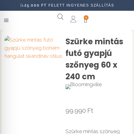
25.000
FT
FELETT INGYENES SZÁLLÍTÁS
0
Szürke mintás
futó gyapjú
szőnyeg 60 x
240 cm
99.990
Ft
Szürke mintás szőnyeg