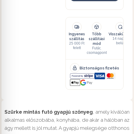
Ingyenes
Több
Visszaküldés
szállítás
szállítási
14 napon
mód
belül
25 000 Ft
felett
Futár,
csomagpont
Biztonságos fizetés
Pay
Szürke mintás futó gyapjú szőnyeg
, amely kiválóan
alkalmas előszobába, konyhába, de akár a hálóban az
ágy mellett is jól mutat. A gyapjú melegsége otthonos