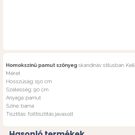
Homokszínű pamut szőnyeg
skandináv stílusban. Kell
Méret
Hosszúság: 150 cm
Szélesség: 90 cm
Anyaga: pamut
Színe: barna
Tisztítás: folttisztítás javasolt
Hasonló termékek