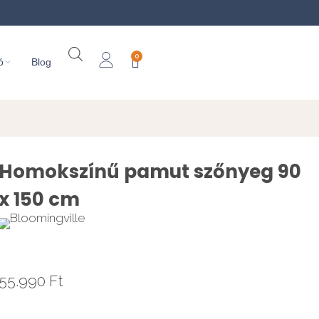
0
ó
Blog
Homokszínű pamut szőnyeg 90
x 150 cm
55.990
Ft