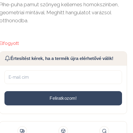
Pihe-puha pamut szőnyeg kellemes homokszínben,
geometriai mintával. Meghitt hangulatot varázsol
otthonodba.
Elfogyott
Értesítést kérek, ha a termék újra elérhetővé válik!
Feliratkozom!