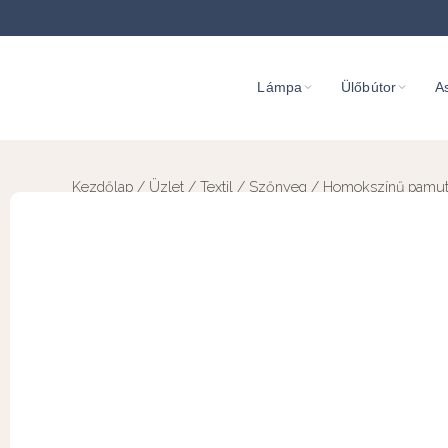
Lámpa
Ülőbútor
As
Kezdőlap
/
Üzlet
/
Textil
/
Szőnyeg
/ Homokszínű pamut