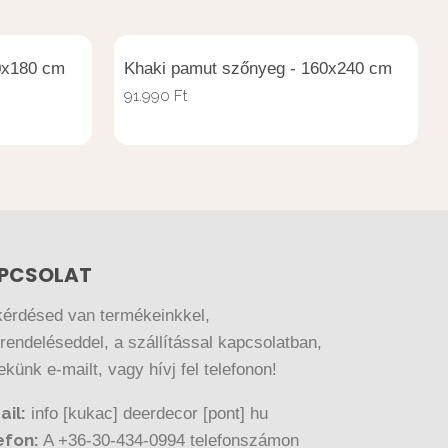
0x180 cm
Khaki pamut szőnyeg - 160x240 cm
91.990
Ft
PCSOLAT
kérdésed van termékeinkkel,
endeléseddel, a szállítással kapcsolatban,
nekünk e-mailt, vagy hívj fel telefonon!
ail:
info [kukac] deerdecor [pont] hu
efon:
A +36-30-434-0994 telefonszámon