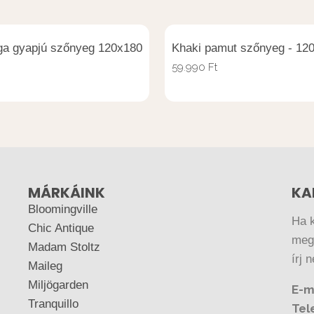
ga gyapjú szőnyeg 120x180
Khaki pamut szőnyeg - 12
59.990
Ft
MÁRKÁINK
KA
Bloomingville
Ha 
Chic Antique
megr
Madam Stoltz
írj 
Maileg
Miljögarden
E-m
Tranquillo
Tel