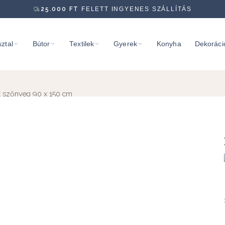
25.000
FT
FELETT INGYENES SZÁLLÍTÁS
ztal
Bútor
Textilek
Gyerek
Konyha
Dekoráci
 szőnyeg 90 x 150 cm