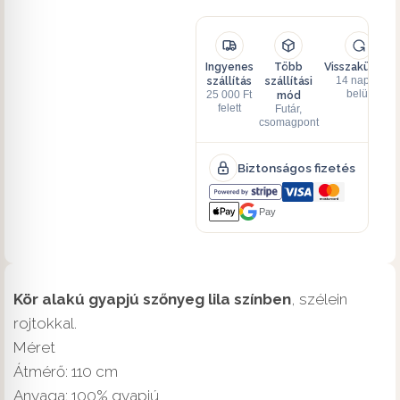
Ingyenes
Több
Visszaküldés
szállítás
szállítási
14 napon
mód
belül
25 000 Ft
felett
Futár,
csomagpont
Biztonságos fizetés
Pay
Kör alakú gyapjú szőnyeg lila színben
, szélein
rojtokkal.
Méret
Átmérő: 110 cm
Anyaga: 100% gyapjú