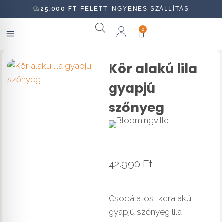
25.000
FT
FELETT INGYENES SZÁLLÍTÁS
0
Kör alakú lila
gyapjú
szőnyeg
42.990
Ft
Csodálatos, köralakú
gyapjú szőnyeg lila