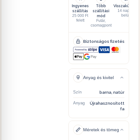
Ingyenes
Több
Visszaküldés
szállítás
szállítási
14 napon
mód
belül
25 000 Ft
felett
Futár,
csomagpont
Biztonságos fizetés
Pay
Anyag és kivitel
Szín
barna, natúr
Anyag
Újrahasznosított
fa
Méretek és tömeg