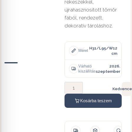
rekeszekkel,
újrahasznosított tömör
fából, rendezett,
dekoratív tároláshoz.
H31/L95/W12
Méret
cm
2026.
Várható
kiszállítás
szeptember
Kedvence
Kosárba teszem