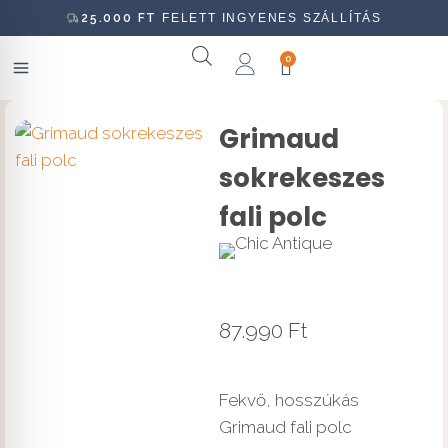
25.000
FT
FELETT INGYENES SZÁLLÍTÁS
0
Grimaud
sokrekeszes
fali polc
87.990
Ft
Fekvő, hosszúkás
Grimaud fali polc