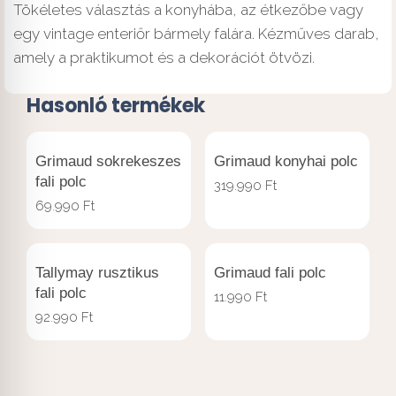
Tökéletes választás a konyhába, az étkezőbe vagy
egy vintage enteriőr bármely falára. Kézműves darab,
amely a praktikumot és a dekorációt ötvözi.
Hasonló termékek
Grimaud sokrekeszes
Grimaud konyhai polc
fali polc
319.990
Ft
69.990
Ft
Tallymay rusztikus
Grimaud fali polc
fali polc
11.990
Ft
92.990
Ft