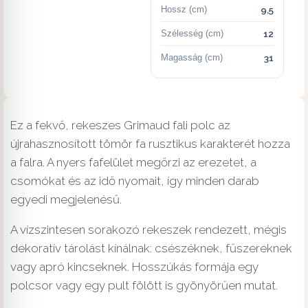
Hossz (cm)
9,5
Szélesség (cm)
12
Magasság (cm)
31
Ez a fekvő, rekeszes Grimaud fali polc az
újrahasznosított tömör fa rusztikus karakterét hozza
a falra. A nyers fafelület megőrzi az erezetet, a
csomókat és az idő nyomait, így minden darab
egyedi megjelenésű.
A vízszintesen sorakozó rekeszek rendezett, mégis
dekoratív tárolást kínálnak: csészéknek, fűszereknek
vagy apró kincseknek. Hosszúkás formája egy
polcsor vagy egy pult fölött is gyönyörűen mutat.