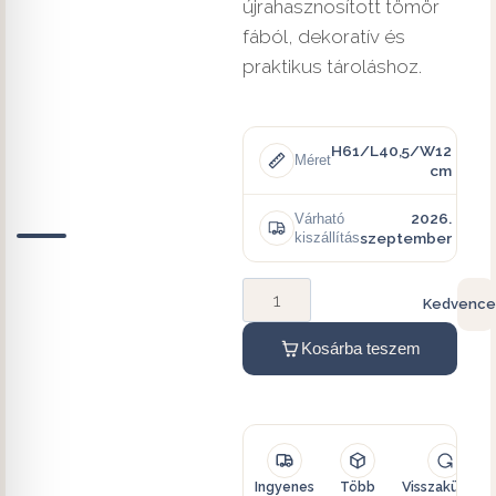
újrahasznosított tömör
fából, dekoratív és
praktikus tároláshoz.
H61/L40,5/W12
Méret
cm
2026.
Várható
kiszállítás
szeptember
Kedvence
Kosárba teszem
Ingyenes
Több
Visszaküldés