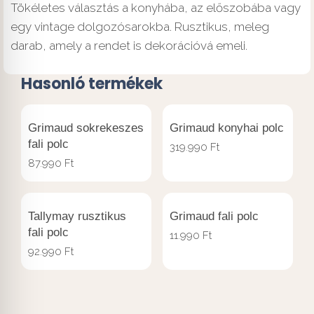
Tökéletes választás a konyhába, az előszobába vagy
egy vintage dolgozósarokba. Rusztikus, meleg
darab, amely a rendet is dekorációvá emeli.
Hasonló termékek
Grimaud sokrekeszes
Grimaud konyhai polc
fali polc
319.990
Ft
87.990
Ft
Tallymay rusztikus
Grimaud fali polc
fali polc
11.990
Ft
92.990
Ft