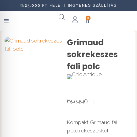
25.000
FT
FELETT INGYENES SZÁLLÍTÁS
0
Grimaud
sokrekeszes
fali polc
69.990
Ft
Kompakt Grimaud fali
polc rekeszekkel,