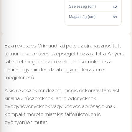
Szélesség (cm)
12
Magasság (cm)
61
Ez a rekeszes Grimaud fali polc az újrahasznosított
tömör fa kézműves szépségét hozza a falra. A nyers
fafelület megőrzi az erezetet, a csomókat és a
patinát, így minden darab egyedi, karakteres
megjelenésű.
A kis rekeszek rendezett, mégis dekoratív tárolást
kínálnak: fűszereknek, apró edényeknek,
gyógynövényeknek vagy kedves apróságoknak.
Kompakt mérete miatt kis falfelületeken is
gyönyörűen mutat.