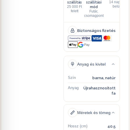
szállítás
szállítási
14 napon
mód
belül
25 000 Ft
felett
Futár,
csomagpont
Biztonságos fizetés
Pay
Anyag és kivitel
Szín
barna, natúr
Anyag
Újrahasznosított
fa
Méretek és tömeg
Hossz (cm)
40.5