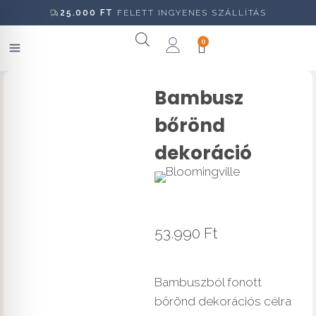
25.000
FT
FELETT INGYENES SZÁLLÍTÁS
0
Bambusz
bőrönd
dekoráció
53.990
Ft
Bambuszból fonott
bőrönd dekorációs célra