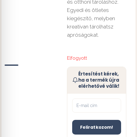
és otthoni tároláshoz.
Egyedi és ötletes
kiegészítő, melyben
kreatívan tárolhatsz
apróságokat.
Elfogyott
Értesítést kérek,
ha a termék újra
elérhetővé válik!
Feliratkozom!