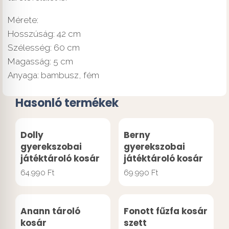
Mérete:
Hosszúság: 42 cm
Szélesség: 60 cm
Magasság: 5 cm
Anyaga: bambusz, fém
Hasonló termékek
Dolly
Berny
gyerekszobai
gyerekszobai
játéktároló kosár
játéktároló kosár
64.990
Ft
69.990
Ft
Anann tároló
Fonott fűzfa kosár
kosár
szett