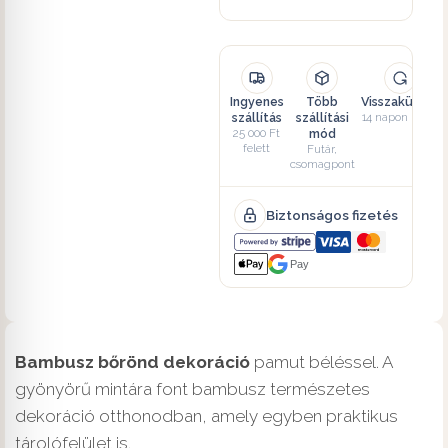
Ingyenes
Több
Visszaküldés
szállítás
szállítási
14 napon belül
25 000 Ft
mód
felett
Futár,
csomagpont
Biztonságos fizetés
Pay
Bambusz bőrönd dekoráció
pamut béléssel. A
gyönyörű mintára font bambusz természetes
dekoráció otthonodban, amely egyben praktikus
tárolófelület is.