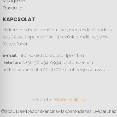
Miljögarden
Tranquillo
KAPCSOLAT
Ha kérdésed van termékeinkkel, megrendeléseddel, a
szállítással kapcsolatban, írj nekünk e-mailt, vagy hívj
fel telefonon!
E-mail:
info [kukac] deerdecor [pont] hu
Telefon:
A +36-30-434-0994 telefonszámon
hétköznaponként 8:00-16:00 között várjuk a hívásod!
Készítette:
KözösségiKlikk
©
2026.
DeerDecor skandináv lakberendezési webáruház