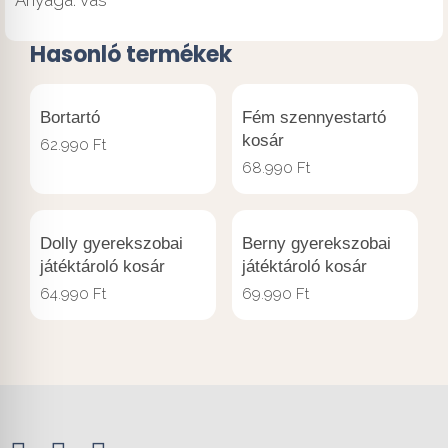
Hasonló termékek
Bortartó
Fém szennyestartó
kosár
62.990
Ft
68.990
Ft
Dolly gyerekszobai
Berny gyerekszobai
játéktároló kosár
játéktároló kosár
64.990
Ft
69.990
Ft