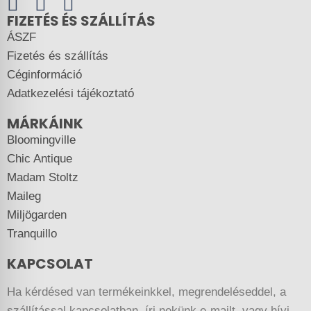
FIZETÉS ÉS SZÁLLÍTÁS
ÁSZF
Fizetés és szállítás
Céginformáció
Adatkezelési tájékoztató
MÁRKÁINK
Bloomingville
Chic Antique
Madam Stoltz
Maileg
Miljögarden
Tranquillo
KAPCSOLAT
Ha kérdésed van termékeinkkel, megrendeléseddel, a
szállítással kapcsolatban, írj nekünk e-mailt, vagy hívj