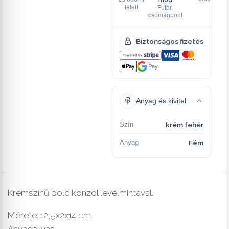
felett
Futár,
csomagpont
Biztonságos fizetés
Pay
Anyag és kivitel
Szín
krém fehér
Anyag
Fém
Krémszínű polc konzol levélmintával.
Mérete: 12,5x2x14 cm
Anyaga: vas