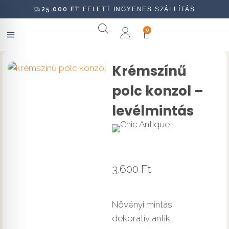
25.000
FT
FELETT INGYENES SZÁLLÍTÁS
0
Krémszínű
polc konzol –
levélmintás
3.600
Ft
Növényi mintás
dekoratív antik