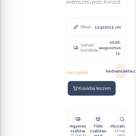
krémszínű polc konzol.
12,5x2x14 cm
Méret
2026.
Várható
augusztus
kiszállítás
11.
Kedvencekhez
Készleten
Kosárba teszem
Ingyenes
Több
Visszaküldés
szállítás
szállítási
14 napon
mód
belül
25 000 Ft