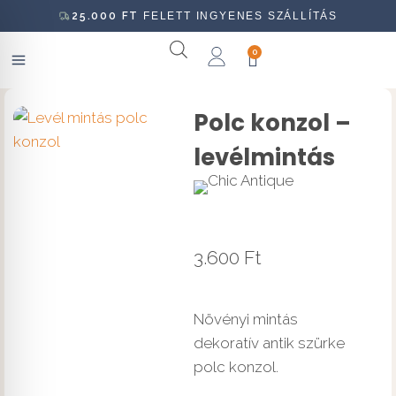
25.000
FT
FELETT INGYENES SZÁLLÍTÁS
0
Polc konzol –
levélmintás
3.600
Ft
Növényi mintás
dekoratív antik szürke
polc konzol.