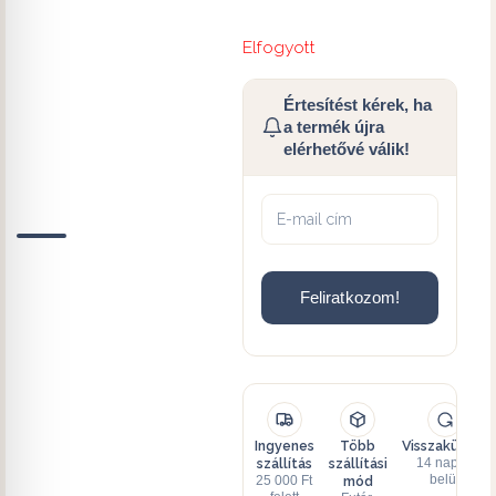
Elfogyott
Értesítést kérek, ha
a termék újra
elérhetővé válik!
Feliratkozom!
Ingyenes
Több
Visszaküldés
szállítás
szállítási
14 napon
mód
belül
25 000 Ft