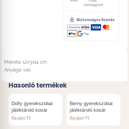
felett
Futár,
csomagpont
Biztonságos fizetés
Pay
Mérete: 12x3x14 cm
Anyaga: vas
Hasonló termékek
Dolly gyerekszobai
Berny gyerekszobai
játéktároló kosár
játéktároló kosár
64.990
Ft
69.990
Ft