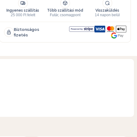
Ingyenes szállítás
Több szállítási mód
Visszaküldés
25 000 Ft felett
Futár, csomagpont
14 napon belül
Biztonságos
fizetés
Pay