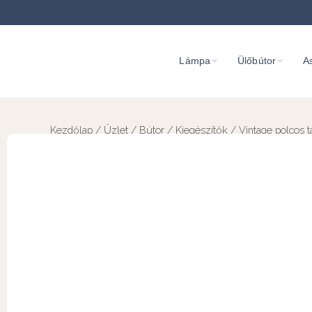
Lámpa
Ülőbútor
As
Kezdőlap
/
Üzlet
/
Bútor
/
Kiegészítők
/ Vintage polcos t