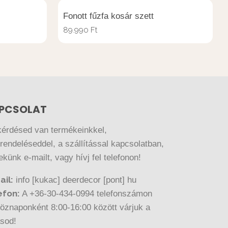
Fonott fűzfa kosár szett
89.990
Ft
PCSOLAT
kérdésed van termékeinkkel,
endeléseddel, a szállítással kapcsolatban,
nekünk e-mailt, vagy hívj fel telefonon!
ail:
info [kukac] deerdecor [pont] hu
efon:
A +36-30-434-0994 telefonszámon
öznaponként 8:00-16:00 között várjuk a
ásod!