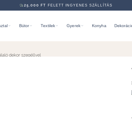
25.000
FT
FELETT INGYENES SZÁLLÍTÁS
ztal
Bútor
Textilek
Gyerek
Konyha
Dekoráci
álaló dekor szegéllyel