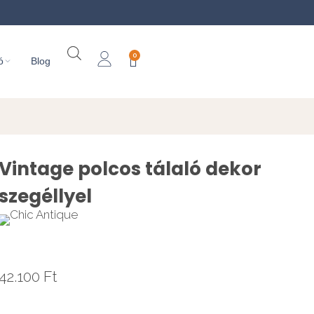
0
ó
Blog
Vintage polcos tálaló dekor
szegéllyel
42.100
Ft