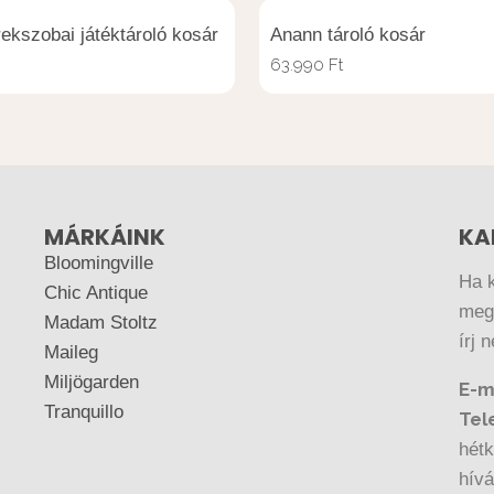
ekszobai játéktároló kosár
Anann tároló kosár
63.990
Ft
MÁRKÁINK
KA
Bloomingville
Ha 
Chic Antique
megr
Madam Stoltz
írj 
Maileg
Miljögarden
E-m
Tranquillo
Tel
hétk
hív