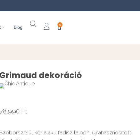
0
ó
Blog
Grimaud dekoráció
78.990
Ft
Szoborszerű, kör alakú fadísz talpon, újrahasznosított