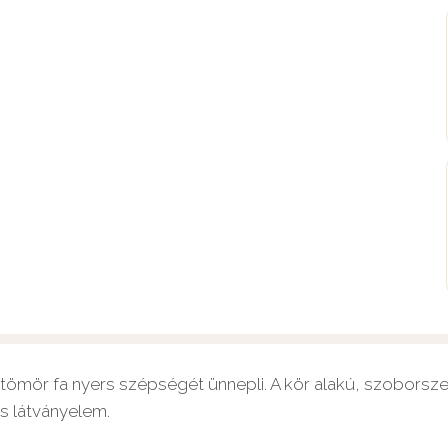
 tömör fa nyers szépségét ünnepli. A kör alakú, szoborsze
s látványelem.