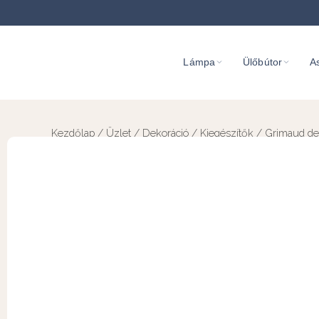
Lámpa
Ülőbútor
As
Kezdőlap
/
Üzlet
/
Dekoráció
/
Kiegészítők
/ Grimaud de