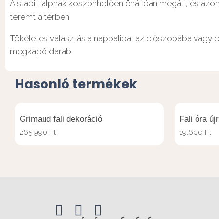
A stabil talpnak köszönhetően önállóan megáll, és azo
teremt a térben.
Tökéletes választás a nappaliba, az előszobába vagy e
megkapó darab.
Hasonló termékek
Grimaud fali dekoráció
Fali óra új
265.990
Ft
19.600
Ft