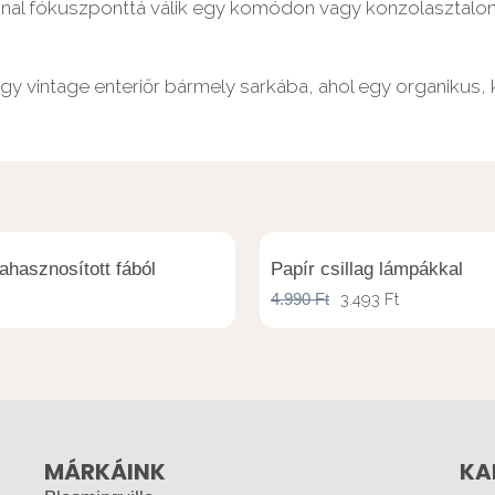
nnal fókuszponttá válik egy komódon vagy konzolasztalon.
gy vintage enteriőr bármely sarkába, ahol egy organikus,
rahasznosított fából
Papír csillag lámpákkal
4.990
Ft
3.493
Ft
MÁRKÁINK
KA