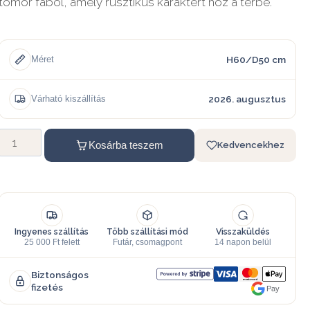
tömör fából, amely rusztikus karaktert hoz a térbe.
H60/D50 cm
Méret
2026. augusztus
Várható kiszállítás
Kosárba teszem
Kedvencekhez
Ingyenes szállítás
Több szállítási mód
Visszaküldés
25 000 Ft felett
Futár, csomagpont
14 napon belül
Biztonságos
fizetés
Pay