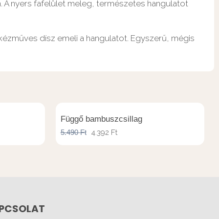
 A nyers fafelület meleg, természetes hangulatot
 kézműves dísz emeli a hangulatot. Egyszerű, mégis
Függő bambuszcsillag
5.490
Ft
4.392
Ft
PCSOLAT