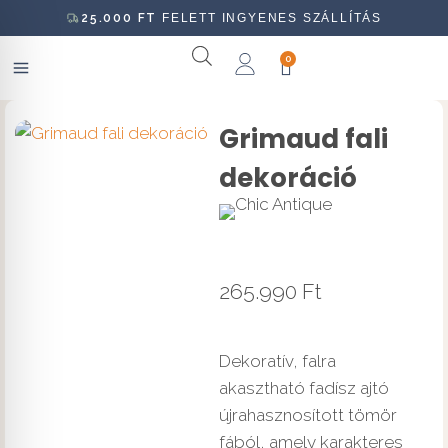
25.000
FT
FELETT INGYENES SZÁLLÍTÁS
0
Grimaud fali
dekoráció
265.990
Ft
Dekoratív, falra
akasztható fadísz ajtó
újrahasznosított tömör
fából, amely karakteres