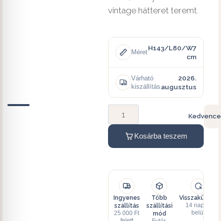
vintage hátteret teremt.
H143/L80/W7
Méret
cm
2026.
Várható
kiszállítás
augusztus
Kedvence
Kosárba teszem
Ingyenes
Több
Visszaküldés
szállítás
szállítási
14 napon
mód
belül
25 000 Ft
felett
Futár,