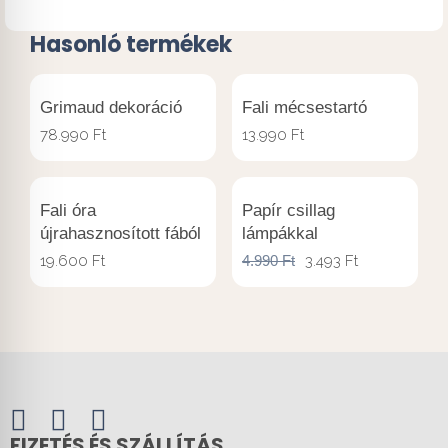
Hasonló termékek
Grimaud dekoráció
Fali mécsestartó
78.990
Ft
13.990
Ft
Fali óra
Papír csillag
újrahasznosított fából
lámpákkal
19.600
Ft
4.990
Ft
3.493
Ft
FIZETÉS ÉS SZÁLLÍTÁS