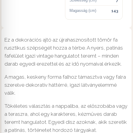
Szélesség (cm)
7
Magasság (cm)
143
Ez a dekorációs ajtó az újrahasznosított tömör fa
rusztikus szépségét hozza a térbe. A nyers, patinás
fafelület igazi vintage hangulatot teremt – minden
darab egyedi erezettel és az idő nyomaival érkezik.
A magas, keskeny forma falhoz támasztva vagy falra
szerelve dekoratív háttérré, igazi látványelemmé
válik.
Tökéletes választás a nappaliba, az előszobába vagy
a teraszra, ahol egy karakteres, kézműves darab
teremt hangulatot. Egyedi dísz azoknak, akik szeretik
a patinás, történetet hordozó tárgyakat.