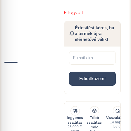
Elfogyott
Értesítést kérek, ha
a termék újra
elérhetővé válik!
Feliratkozom!
Ingyenes
Több
Visszaküldés
szállítás
szállítási
14 napon
mód
belül
25 000 Ft