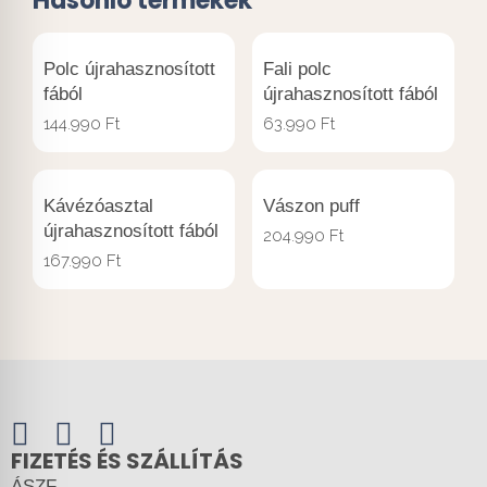
Hasonló termékek
Polc újrahasznosított
Fali polc
fából
újrahasznosított fából
144.990
Ft
63.990
Ft
Kávézóasztal
Vászon puff
újrahasznosított fából
204.990
Ft
167.990
Ft
FIZETÉS ÉS SZÁLLÍTÁS
ÁSZF