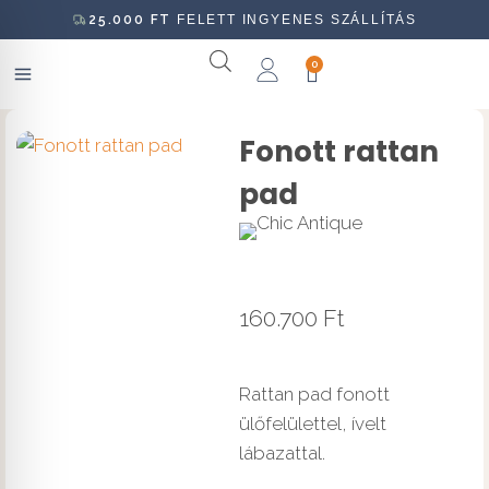
25.000
FT
FELETT INGYENES SZÁLLÍTÁS
0
Fonott rattan
pad
160.700
Ft
Rattan pad fonott
ülőfelülettel, ívelt
lábazattal.