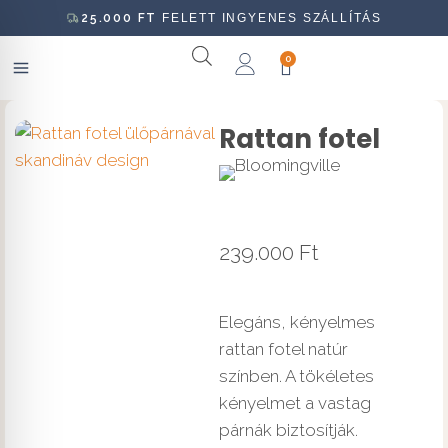
25.000
FT
FELETT INGYENES SZÁLLÍTÁS
0
Rattan fotel
239.000
Ft
Elegáns, kényelmes
rattan fotel natúr
színben. A tökéletes
kényelmet a vastag
párnák biztosítják.