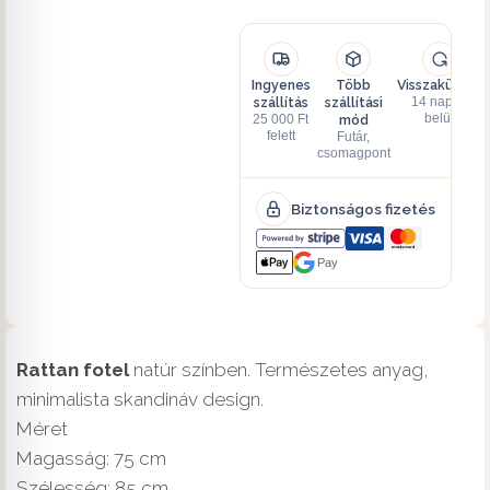
Ingyenes
Több
Visszaküldés
szállítás
szállítási
14 napon
mód
belül
25 000 Ft
felett
Futár,
csomagpont
Biztonságos fizetés
Pay
Rattan fotel
natúr színben. Természetes anyag,
minimalista skandináv design.
Méret
Magasság: 75 cm
Szélesség: 85 cm