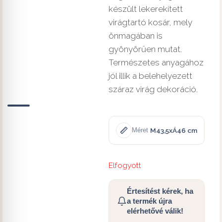
készült lekerekített
virágtartó kosár, mely
önmagában is
gyönyörűen mutat.
Természetes anyagához
jól illik a belehelyezett
száraz virág dekoráció.
M43,5xÁ46 cm
Méret
Elfogyott
Értesítést kérek, ha
a termék újra
elérhetővé válik!