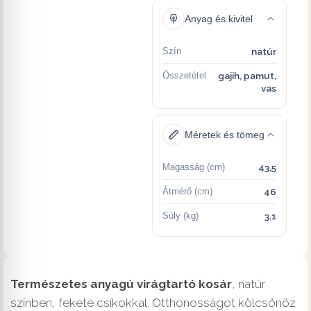
Anyag és kivitel
Szín
natúr
Összetétel
gajih, pamut,
vas
Méretek és tömeg
Magasság (cm)
43,5
Átmérő (cm)
46
Súly (kg)
3,1
Természetes anyagú virágtartó kosár
, natúr
színben, fekete csíkokkal. Otthonosságot kölcsönöz