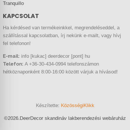
Tranquillo
KAPCSOLAT
Ha kérdésed van termékeinkkel, megrendeléseddel, a
szállítással kapcsolatban, írj nekünk e-mailt, vagy hívj
fel telefonon!
E-mail:
info [kukac] deerdecor [pont] hu
Telefon:
A +36-30-434-0994 telefonszámon
hétköznaponként 8:00-16:00 között várjuk a hívásod!
Készítette:
KözösségiKlikk
©
2026.
DeerDecor skandináv lakberendezési webáruház