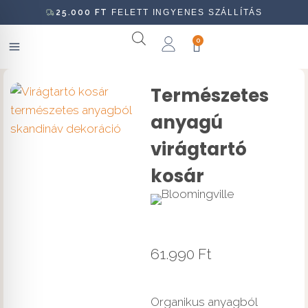
25.000
FT
FELETT INGYENES SZÁLLÍTÁS
0
Természetes
anyagú
virágtartó
kosár
61.990
Ft
Organikus anyagból