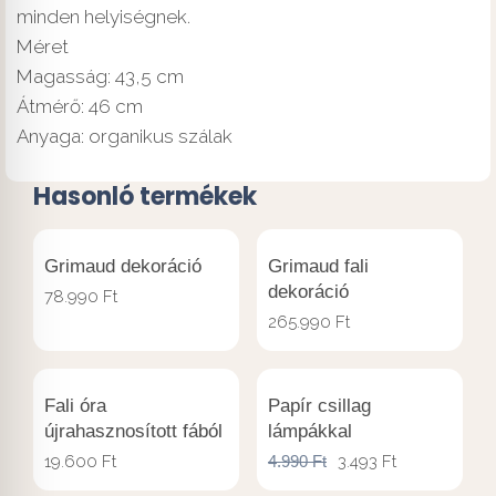
minden helyiségnek.
Méret
Magasság: 43,5 cm
Átmérő: 46 cm
Anyaga: organikus szálak
Hasonló termékek
Grimaud dekoráció
Grimaud fali
dekoráció
78.990
Ft
265.990
Ft
Fali óra
Papír csillag
újrahasznosított fából
lámpákkal
19.600
Ft
4.990
Ft
3.493
Ft