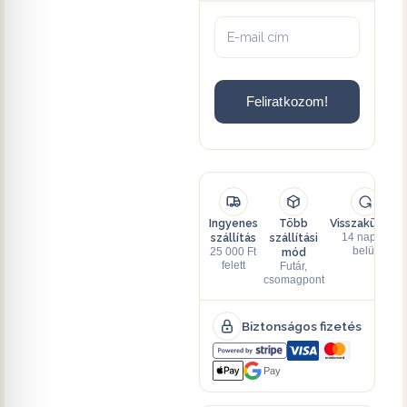
Feliratkozom!
Ingyenes
Több
Visszaküldés
szállítás
szállítási
14 napon
mód
belül
25 000 Ft
felett
Futár,
csomagpont
Biztonságos fizetés
Pay