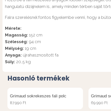
hangulatú dizájnelem is, amely minden térben saját tört
Falra szerelésnél fontos figyelembe venni, hogy a búto
Mérete:
Magasság:
152 cm
Szélesség:
94 cm
Mélység:
19 cm
Anyaga:
újrahasznosított fa
Súly:
20,5 kg
Hasonló termékek
Grimaud sokrekeszes fali polc
Grimaud so
87.990
Ft
69.990
Ft