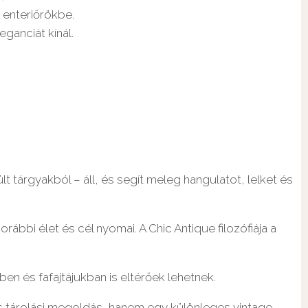
 enteriőrökbe.
ganciát kínál.
 tárgyakból – áll, és segít meleg hangulatot, lelket és
bbi élet és cél nyomai. A Chic Antique filozófiája a
n és fafajtájukban is eltérőek lehetnek.
 tárolási megoldás, hanem egy különleges vintage