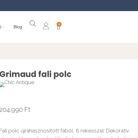
0
ó
Blog
Grimaud fali polc
204.990
Ft
Fali polc újrahasznosított fából, 6 rekesszel. Dekoratív