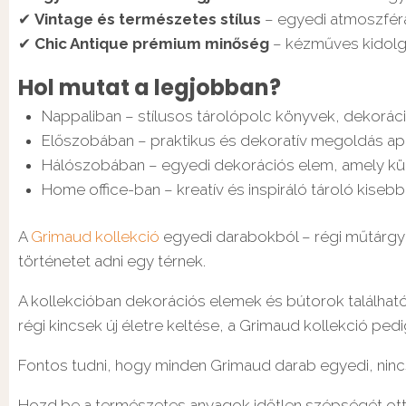
✔
Vintage és természetes stílus
– egyedi atmoszférát
✔
Chic Antique prémium minőség
– kézműves kidolgoz
Hol mutat a legjobban?
Nappaliban – stílusos tárolópolc könyvek, dekorác
Előszobában – praktikus és dekoratív megoldás apr
Hálószobában – egyedi dekorációs elem, amely kül
Home office-ban – kreatív és inspiráló tároló kiseb
A
Grimaud kollekció
egyedi darabokból – régi műtárgyak
történetet adni egy térnek.
A kollekcióban dekorációs elemek és bútorok találhatók
régi kincsek új életre keltése, a Grimaud kollekció pe
Fontos tudni, hogy minden Grimaud darab egyedi, nincs 
Hozd be a természetes anyagok időtlen szépségét ott