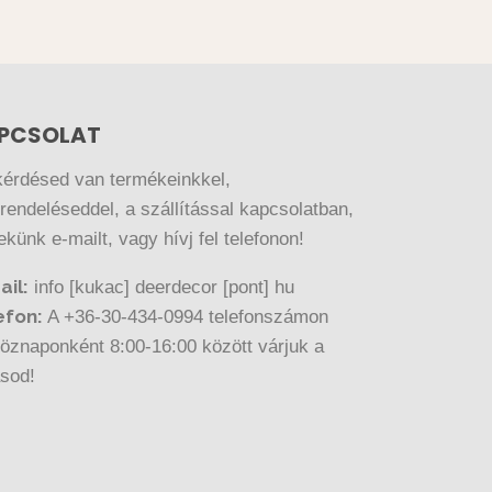
PCSOLAT
kérdésed van termékeinkkel,
endeléseddel, a szállítással kapcsolatban,
nekünk e-mailt, vagy hívj fel telefonon!
ail:
info [kukac] deerdecor [pont] hu
efon:
A +36-30-434-0994 telefonszámon
öznaponként 8:00-16:00 között várjuk a
ásod!