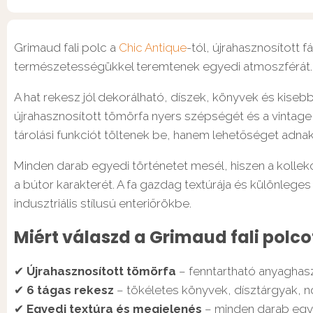
Grimaud fali polc a
Chic Antique
-tól, újrahasznosított 
természetességükkel teremtenek egyedi atmoszférát.
A hat rekesz jól dekorálható, díszek, könyvek és kisebb
újrahasznosított tömörfa nyers szépségét és a vintage 
tárolási funkciót töltenek be, hanem lehetőséget adnak 
Minden darab egyedi történetet mesél, hiszen a kollek
a bútor karakterét. A fa gazdag textúrája és különleg
indusztriális stílusú enteriőrökbe.
Miért válaszd a Grimaud fali polco
✔
Újrahasznosított tömörfa
– fenntartható anyaghasz
✔
6 tágas rekesz
– tökéletes könyvek, dísztárgyak, 
✔
Egyedi textúra és megjelenés
– minden darab egye