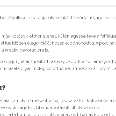
fából. A kollekció darabjai olyan talált tömörfa anyagoknak
 műalkotások otthona lehet, különlegessé téve a falfelület
stílus időtlen eleganciáját hozza el otthonodba. A polc h
a kreatív dekorációra is.
ció régi, újrahasznosított faanyagokból készül, amelyek 
es mintázata olyan meleg és otthonos atmoszférát teremt,
t?
nálat, amely természetes bájt és karaktert kölcsönöz a b
növények vagy kisebb műalkotások elhelyezésére.
di, a fa természetes mintázatának és hibáinak köszönhet