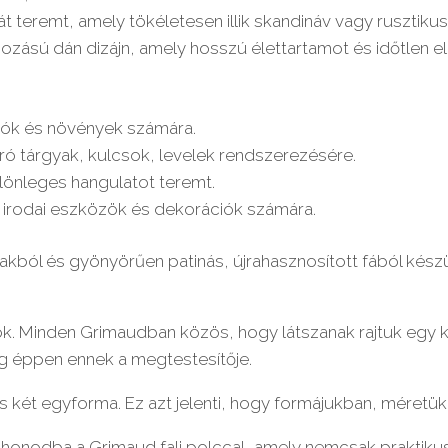
 teremt, amely tökéletesen illik skandináv vagy rusztikus
ású dán dizájn, amely hosszú élettartamot és időtlen ele
iók és növények számára.
ó tárgyak, kulcsok, levelek rendszerezésére.
önleges hangulatot teremt.
b irodai eszközök és dekorációk számára.
ból és gyönyörűen patinás, újrahasznosított fából készült
. Minden Grimaudban közös, hogy látszanak rajtuk egy korá
dig éppen ennek a megtestesítője.
két egyforma. Ez azt jelenti, hogy formájukban, méretükbe
honodba a Grimaud fali polccal, amely nemcsak praktikus