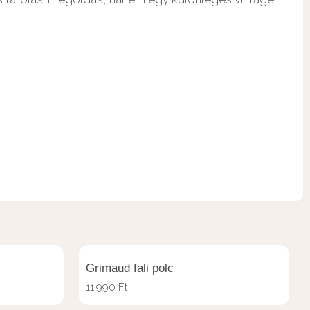
Grimaud fali polc
11.990
Ft