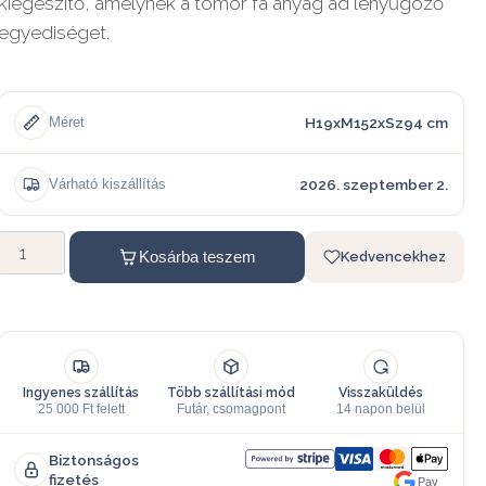
kiegészítő, amelynek a tömör fa anyag ad lenyűgöző
egyediséget.
H19xM152xSz94 cm
Méret
2026. szeptember 2.
Várható kiszállítás
Kosárba teszem
Kedvencekhez
Ingyenes szállítás
Több szállítási mód
Visszaküldés
25 000 Ft felett
Futár, csomagpont
14 napon belül
Biztonságos
fizetés
Pay