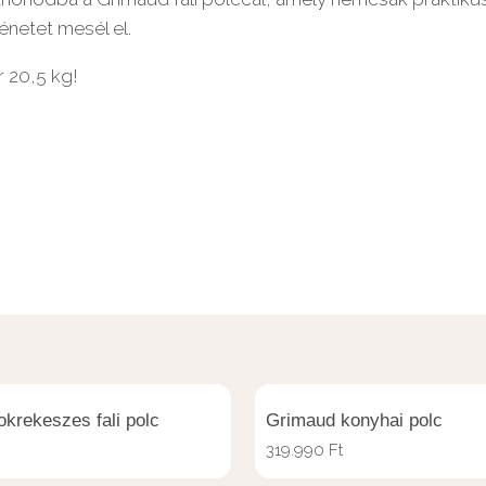
énetet mesél el.
r 20,5 kg!
krekeszes fali polc
Grimaud konyhai polc
319.990
Ft