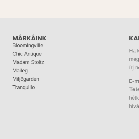
MÁRKÁINK
KA
Bloomingville
Ha 
Chic Antique
megr
Madam Stoltz
írj 
Maileg
Miljögarden
E-m
Tranquillo
Tel
hétk
hív