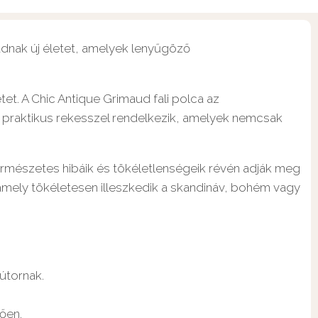
 adnak új életet, amelyek lenyűgöző
et. A Chic Antique Grimaud fali polca az
at praktikus rekesszel rendelkezik, amelyek nemcsak
természetes hibáik és tökéletlenségeik révén adják meg
 amely tökéletesen illeszkedik a skandináv, bohém vagy
útornak.
ően.