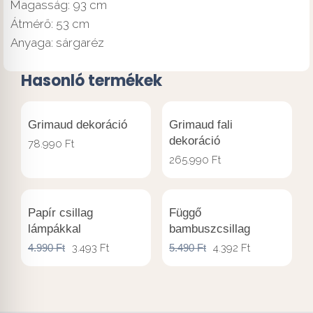
Magasság: 93 cm
Átmérő: 53 cm
Anyaga: sárgaréz
Hasonló termékek
Grimaud dekoráció
Grimaud fali
dekoráció
78.990
Ft
265.990
Ft
Papír csillag
Függő
lámpákkal
bambuszcsillag
4.990
Ft
3.493
Ft
5.490
Ft
4.392
Ft