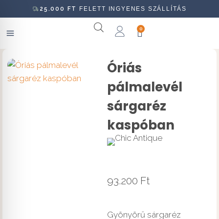
25.000
FT
FELETT INGYENES SZÁLLÍTÁS
0
Óriás
pálmalevél
sárgaréz
kaspóban
93.200
Ft
Gyönyörű sárgaréz